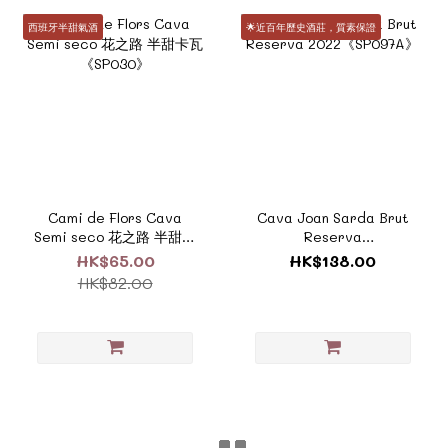
西班牙半甜氣酒
🌟近百年歷史酒莊，質素保證
Cami de Flors Cava
Cava Joan Sarda Brut
Semi seco 花之路 半甜卡
Reserva
瓦《SP030》
2022《SP097A》
HK$65.00
HK$138.00
HK$82.00