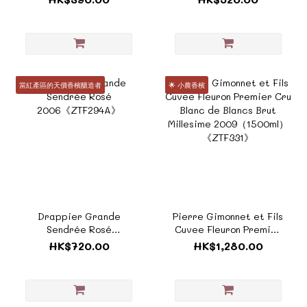
2020《TF361》
當紅產區的天價香檳釀造者
🌟 小農香檳
Drappier Grande
Pierre Gimonnet et Fils
Sendrée Rosé
Cuvee Fleuron Premier
2006《ZTF294A》
Cru Blanc de Blancs
HK$720.00
HK$1,280.00
Brut Millesime
2009（1500ml）
《ZTF331》