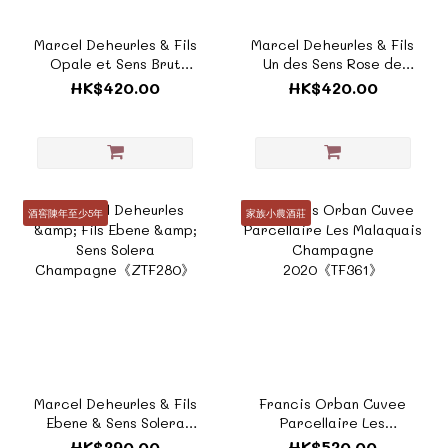
Marcel Deheurles & Fils
Marcel Deheurles & Fils
Opale et Sens Brut
Un des Sens Rose de
Champagne《ZTF282》
Saignee
HK$420.00
HK$420.00
Champagne《ZTF281》
酒窖陳年至少5年
家族小農酒莊
Marcel Deheurles & Fils
Francis Orban Cuvee
Ebene & Sens Solera
Parcellaire Les
Champagne《ZTF280》
Malaquais Champagne
HK$390.00
HK$520.00