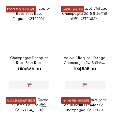
ECOCERT 認證香檳酒莊
香檳界元祖級名莊
Champagne Drappier
Veuve Clicquot Vintage
Rose Brut Rose
Champagne 2015 凱歌年
Magnum《ZTF293》
份香檳 《ZTF063》
HK$688.00
HK$535.00
被稱為香檳界的勞斯萊斯
RM小農香檳指標性酒莊