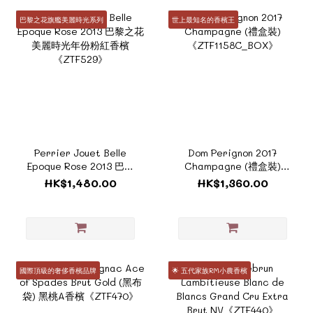
巴黎之花旗艦美麗時光系列
世上最知名的香檳王
Perrier Jouet Belle
Dom Perignon 2017
Epoque Rose 2013 巴黎
Champagne (禮盒裝)
之花美麗時光年份粉紅香
《ZTF1158C_BOX》
HK$1,480.00
HK$1,360.00
檳 《ZTF529》
國際頂級的奢侈香檳品牌
🌟 五代家族RM小農香檳