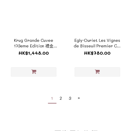
Krug Grande Cuvee
Egly-Ouriet Les Vignes
173eme Edition 禮盒
de Bisseuil Premier Cru
《ZTF305A_BOX》
Champagne《ZTF295》
HK$1,448.00
HK$780.00
1
2
3
»