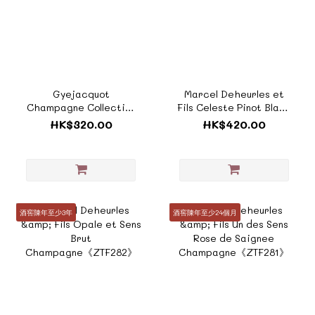
Gyejacquot
Marcel Deheurles et
Champagne Collection
Fils Celeste Pinot Blanc
Blanc de Noirs
Champagne《ZTF283》
HK$320.00
HK$420.00
NV《ZTF343》
酒窖陳年至少3年
酒窖陳年至少24個月