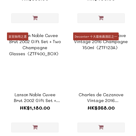
NV《ZTF421》
皇室御用之選
Decanter 十大最推薦酒莊之一
Lanson Noble Cuvee
Charles de Cazanove
Brut 2002 Gift Set +
Vintage 2016
Two Champagne
Champagne
HK$1,180.00
HK$368.00
Glasses《ZTF400_BOX》
750ml《ZTF123A》