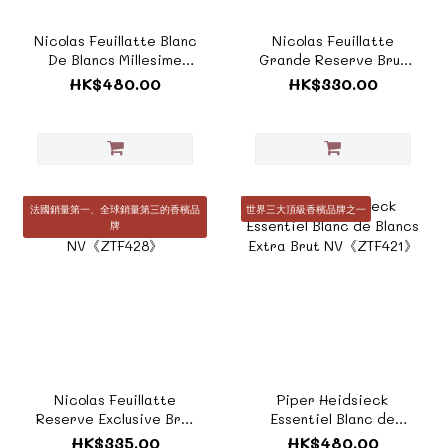
Nicolas Feuillatte Blanc
Nicolas Feuillatte
De Blancs Millesime
Grande Reserve Brut
2019《ZTF430》
With Unleash Gift Box
HK$480.00
HK$330.00
NV (黑色禮盒）
《ZTF429_BOX》
法國銷量第一、全球銷量第三的香檳品
世界三大頂級香檳品牌之一
牌
Nicolas Feuillatte
Piper Heidsieck
Reserve Exclusive Brut
Essentiel Blanc de
NV《ZTF428》
Blancs Extra Brut
HK$335.00
HK$480.00