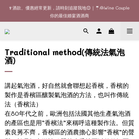
🚚全單滿$1200或6支可享免費送貨 (香港)｜🆕全新澳門送貨服務 
🍷酒款、優惠經常更新，請時刻追蹤我地😊｜🤵👰Wine Couple 
(詳情請查詢)
你的最佳婚宴酒酒商
🚚全單滿$1200或6支可享免費送貨 (香港)｜🆕全新澳門送貨服務 
(詳情請查詢)
Traditional method(傳統法氣泡
酒)
講起氣泡酒，好自然就會聯想起香檳，香檳的
製作是香檳區釀製氣泡酒的方法，也叫作傳統
法（
香檳法
）
在80年代之前，歐洲包括法國其他生產氣泡酒
的產區也是用”香檳法”來稱呼這種製作法。但質
素良莠不齊，香檳區的酒農擔心影響”香檳”的聲