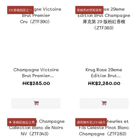
5大香檳靚區之一
香檳界的勞斯萊斯
Champagne Victoire
Krug Rose 29eme
Brut Premier
Edition Brut
Cru《ZTF390》
Champagne 庫克第 29
HK$285.00
HK$2,280.00
版粉紅香檳《ZTF383》
🌟 香檳區後起之秀
酒窖陳年至少24個月