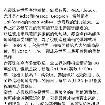
赤霞珠在世界各地種植，氣候各異。在Bordeaux，
尤其是Medoc和Pessac Leognan，當然還有
California的Napa Valley，赤霞珠的潛力最大。世
界上許多最昂貴的葡萄酒都是用赤霞珠釀造的。
它也被用來釀造許多廉價的葡萄酒。赤霞珠作為釀酒
葡萄繼續受到歡迎。為了說明這種葡萄的爆炸式增
長，1990 年，它是世界上種植面積第八大的葡萄品
種。到 2010 年，它一躍成為世界上最受歡迎的葡萄
品種！
赤霞珠如今有多受歡迎，全世界的種植面積超過 30
萬公頃。也就是說，超過 741,300 英畝！1990
年，種植面積為 10 萬公頃。赤霞珠如此受歡迎，以
至於這種葡萄有自己的節日，每年 8 月 30 日都會慶
祝國際赤霞珠日。
顯然，赤霞珠現在是世界上最著名的紅葡萄酒葡萄。
你可能會感到驚訝的是，它是最近才被培育出來的。
人們認為，在 17 世紀的某個時候，品麗珠和長相思