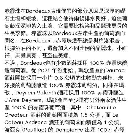
赤霞珠在Bordeaux表現優異的部分原因是深厚的礫
石土壤和緩坡。這種結合使得雨後排水良好，迫使葡
萄藤深深地紮入土壤。它需要比梅洛和品麗珠更長的
生長季節。赤霞珠以Bordeaux左岸生產的葡萄酒而
聞名。在Bordeaux，赤霞珠幾乎總是與梅洛混合，
根據酒莊的不同，還會加入不同比例的品麗珠、小維
鐸、馬爾貝克，甚至佳美娜。
不過，Bordeaux也有少數酒莊採用 100% 赤霞珠釀
造葡萄酒。從 2021 年份開始，瑪歌產區的Dauzac
酒莊開始採用一小片 0.6 公頃的生物動力種植、未
嫁接的葡萄藤釀造 100% 赤霞珠葡萄酒。同樣在瑪
歌，Deyrem Valentin酒莊採用 100% 赤霞珠釀造
L'Ame Deyrem。瑪歌產區至少還有另外兩家酒莊生
產 100% 的赤霞珠葡萄酒，其中，Chateau Le
Createur 酒莊的葡萄園面積為 1.5 公頃，而 Le
Coteau Andrena 酒莊的葡萄園面積僅為 1 公頃。
波亞克 (Pauillac) 的 Dompierre 出產 100% 赤霞