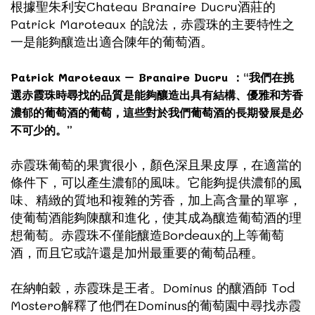
根據聖朱利安
Chateau Branaire Ducru
酒莊的
Patrick Maroteaux 的說法，赤霞珠的主要特性之
一是能夠釀造出適合陳年的葡萄酒。
Patrick Maroteaux – Branaire Ducru ：“我們在挑
選赤霞珠時尋找的品質是能夠釀造出具有結構、優雅和芳香
濃郁的葡萄酒的葡萄，這些對於我們葡萄酒的長期發展是必
不可少的。”
赤霞珠葡萄的果實很小，顏色深且果皮厚，在適當的
條件下，可以產生濃郁的風味。它能夠提供濃郁的風
味、精緻的質地和複雜的芳香，加上高含量的單寧，
使葡萄酒能夠陳釀和進化，使其成為釀造葡萄酒的理
想葡萄。赤霞珠不僅能釀造Bordeaux的上等葡萄
酒，而且它或許還是加州最重要的葡萄品種。
在納帕穀，赤霞珠是王者。Dominus 的釀酒師 Tod
Mostero解釋了他們在Dominus的葡萄園中尋找赤霞