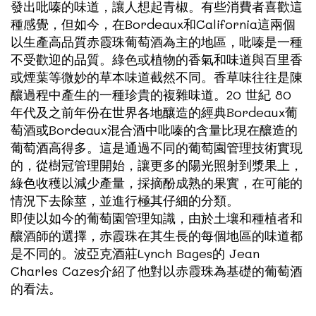
發出吡嗪的味道，讓人想起青椒。有些消費者喜歡這
種感覺，但如今，在Bordeaux和California這兩個
以生產高品質赤霞珠葡萄酒為主的地區，吡嗪是一種
不受歡迎的品質。綠色或植物的香氣和味道與百里香
或煙葉等微妙的草本味道截然不同。香草味往往是陳
釀過程中產生的一種珍貴的複雜味道。20 世紀 80
年代及之前年份在世界各地釀造的經典Bordeaux葡
萄酒或Bordeaux混合酒中吡嗪的含量比現在釀造的
葡萄酒高得多。這是通過不同的葡萄園管理技術實現
的，從樹冠管理開始，讓更多的陽光照射到漿果上，
綠色收穫以減少產量，採摘酚成熟的果實，在可能的
情況下去除莖，並進行極其仔細的分類。
即使以如今的葡萄園管理知識，由於土壤和種植者和
釀酒師的選擇，赤霞珠在其生長的每個地區的味道都
是不同的。波亞克酒莊Lynch Bages的 Jean
Charles Cazes介紹了他對以赤霞珠為基礎的葡萄酒
的看法。