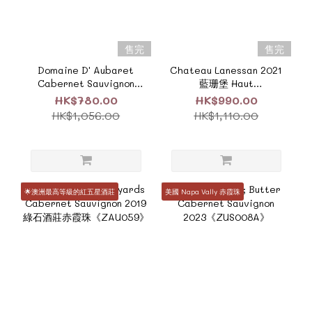
售完
售完
Domaine D' Aubaret
Chateau Lanessan 2021
Cabernet Sauvignon
藍珊堡 Haut
2024《F340E》
Medoc《F102E》
HK$780.00
HK$990.00
HK$1,056.00
HK$1,110.00
🌟澳洲最高等級的紅五星酒莊
美國 Napa Vally 赤霞珠