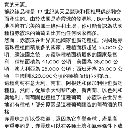
實的來源。
據說該品種是 17 世紀某天品麗珠和長相思偶然雜交
而產生的。由於法國是赤霞珠的發源地，Bordeaux
地區擁有完美的風土條件和土壤，你可能會認為法國
種植赤霞珠的葡萄園比其他任何國家都多。
然而，赤霞珠在世界其他國家也廣泛種植。法國是赤
霞珠種植面積最多的國家，種植面積超過 55,000 公
頃。繼法國之後，赤霞珠種植面積最多的國家是智
利，種植面積為 41,000 公頃；美國為 35,000 公
頃；澳大利亞為 25,000 公頃；西班牙為 24,000 公
頃；中國則以23,000公頃的種植面積位列第五。
這種葡萄在意大利、南非、阿根廷和保加利亞也廣泛
種植。然而，從加拿大到黎巴嫩、新西蘭、以色列和
奧地利，葡萄園也種植了這種葡萄！赤霞珠在世界各
地都有種植！部分原因是這種葡萄釀造的葡萄酒的風
格。
赤霞珠之所以受歡迎，還因為它享譽全球，產量高，
更重要的是，赤霞珠可以在各種土壤和氣候條件下成