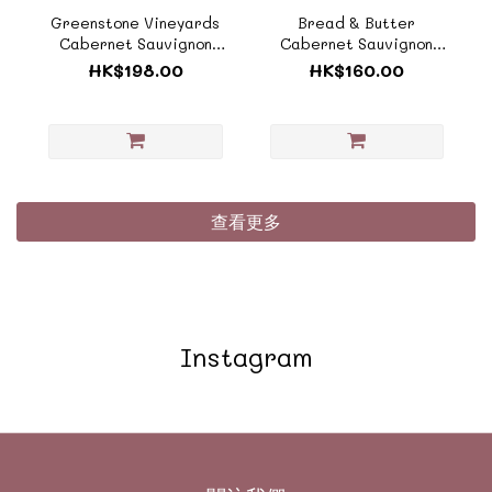
Greenstone Vineyards
Bread & Butter
Cabernet Sauvignon
Cabernet Sauvignon
2019 綠石酒莊赤霞珠
2023《ZUS008A》
HK$198.00
HK$160.00
《ZAU059》
查看更多
Instagram