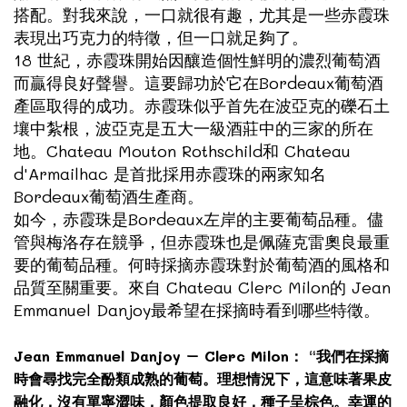
搭配。對我來說，一口就很有趣，尤其是一些赤霞珠
表現出巧克力的特徵，但一口就足夠了。
18 世紀，赤霞珠開始因釀造個性鮮明的濃烈葡萄酒
而贏得良好聲譽。這要歸功於它在Bordeaux葡萄酒
產區取得的成功。赤霞珠似乎首先在波亞克的礫石土
壤中紮根，波亞克是五大一級酒莊中的三家的所在
地。
Chateau Mouton Rothschild
和
Chateau
d'Armailhac
是首批採用赤霞珠的兩家知名
Bordeaux葡萄酒生產商。
如今，赤霞珠是Bordeaux左岸的主要葡萄品種。儘
管與梅洛存在競爭，但赤霞珠也是佩薩克雷奧良最重
要的葡萄品種。何時採摘赤霞珠對於葡萄酒的風格和
品質至關重要。來自
Chateau Clerc Milon
的 Jean
Emmanuel Danjoy最希望在採摘時看到哪些特徵。
Jean Emmanuel Danjoy – Clerc Milon： “我們在採摘
時會尋找完全酚類成熟的葡萄。理想情況下，這意味著果皮
融化，沒有單寧澀味，顏色提取良好，種子呈棕色。幸運的