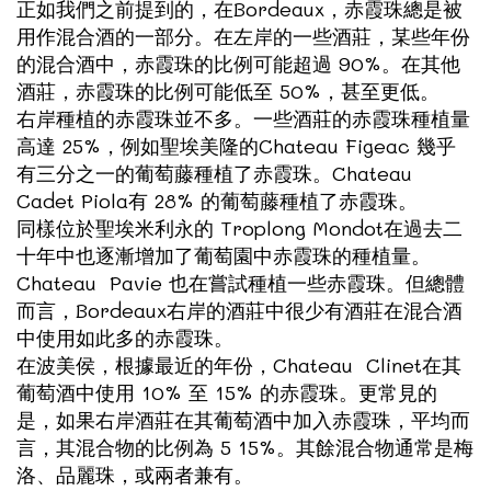
正如我們之前提到的，在Bordeaux，赤霞珠總是被
用作混合酒的一部分。在左岸的一些酒莊，某些年份
的混合酒中，赤霞珠的比例可能超過 90%。在其他
酒莊，赤霞珠的比例可能低至 50%，甚至更低。
右岸種植的赤霞珠並不多。一些酒莊的赤霞珠種植量
高達 25%，例如聖埃美隆的
Chateau Figeac
幾乎
有三分之一的葡萄藤種植了赤霞珠。Chateau
Cadet Piola有 28% 的葡萄藤種植了赤霞珠。
同樣位於聖埃米利永的
Troplong Mondot
在過去二
十年中也逐漸增加了葡萄園中赤霞珠的種植量。
Chateau Pavie
也在嘗試種植一些赤霞珠。但總體
而言，Bordeaux右岸的酒莊中很少有酒莊在混合酒
中使用如此多的赤霞珠。
在波美侯，根據最近的年份，
Chateau Clinet
在其
葡萄酒中使用 10% 至 15% 的赤霞珠。更常見的
是，如果右岸酒莊在其葡萄酒中加入赤霞珠，平均而
言，其混合物的比例為 5 15%。其餘混合物通常是梅
洛、品麗珠，或兩者兼有。