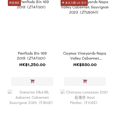
奔富酒莊
🌟 多次入圍 WS 百大
Penflods Bin 169
Caymus Vineyards Napa
2019《ZTAT001》
Valley Cabernet
Sauvignon
HK$1,250.00
HK$930.00
2023《ZTUS047》